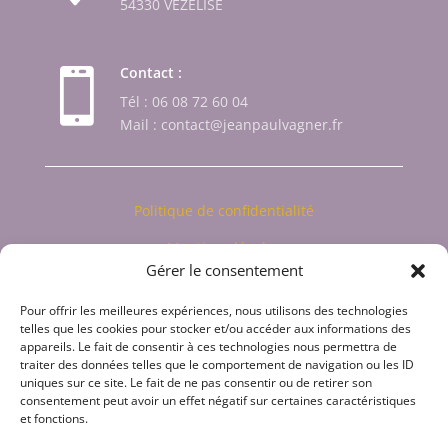
54330 VEZELISE
Contact :

Tél : 06 08 72 60 04
Mail : contact@jeanpaulvagner.fr
Politique de confidentialité
Mentions légales
Gérer le consentement
Politique de cookies
Pour offrir les meilleures expériences, nous utilisons des technologies
Horaires d'ouverture

telles que les cookies pour stocker et/ou accéder aux informations des
appareils. Le fait de consentir à ces technologies nous permettra de
Lundi au samedi : 8h30 à 18h00
traiter des données telles que le comportement de navigation ou les ID
uniques sur ce site. Le fait de ne pas consentir ou de retirer son
Dimanche : Fermé
consentement peut avoir un effet négatif sur certaines caractéristiques
et fonctions.